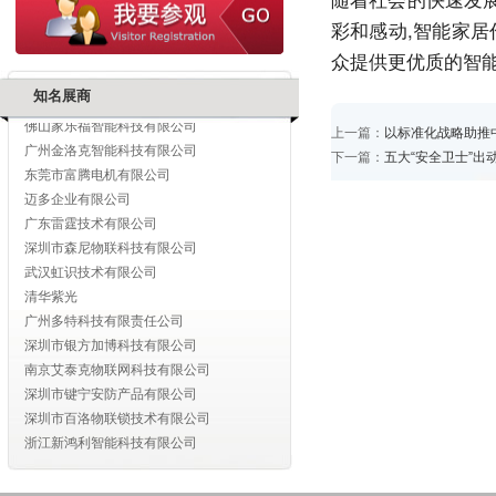
浙江捷讯智能科技有限公司
彩和感动,智能家
万晖五金有限公司
众提供更优质的智
中山市黑将军智能科技有限公司
深圳市博实结科技有限公司
知名展商
佛山家乐福智能科技有限公司
上一篇：
以标准化战略助推
广州金洛克智能科技有限公司
下一篇：
五大“安全卫士”
东莞市富腾电机有限公司
迈多企业有限公司
广东雷霆技术有限公司
深圳市森尼物联科技有限公司
武汉虹识技术有限公司
清华紫光
广州多特科技有限责任公司
深圳市银方加博科技有限公司
南京艾泰克物联网科技有限公司
深圳市键宁安防产品有限公司
深圳市百洛物联锁技术有限公司
浙江新鸿利智能科技有限公司
深圳宝嘉电子设备有限公司
深圳市森尼物联科技有限公司